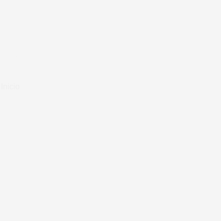
Servicios
Inicio
/ Servicios