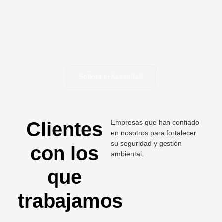
para proteger a tu empresa, tu gente y
el medio ambiente.
Solicita una asesoría personalizada y descubre cómo podemos
ayudarte a cumplir con la normatividad y reducir riesgos en tus
operaciones.
Solicita tu Asesoría
Clientes
Empresas que han confiado
en nosotros para fortalecer
su seguridad y gestión
con los
ambiental.
que
trabajamos