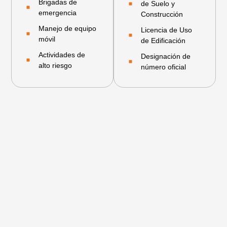
Brigadas de
de Suelo y
emergencia
Construcción
Manejo de equipo
Licencia de Uso
móvil
de Edificación
Actividades de
Designación de
alto riesgo
número oficial
Haz de la seguridad y el
cumplimiento tu ventaja
competitiva
En Líder EHS te guiamos en cada paso