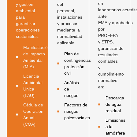
en
y gestión
del
laboratorios acredi
ambiental
personal,
ante
para
instalaciones
EMA y aprobados
garantizar
y procesos
por
operaciones
mediante la
PROFEPA
sostenibles.
normatividad
y STPS,
aplicable.
Manifestación
garantizando
de Impacto
Plan de
resultados
Ambiental
contingencias
confiables
(MIA)
protección
y
civil
cumplimiento
Licencia
normativo
Ambiental
Análisis
en:
Única
de
(LAU)
riesgos
Descarga
de agua
Cédula de
Factores de
residual
Operación
riesgos
Anual
psicosociales
Emisiones
(COA)
a la
atmósfera