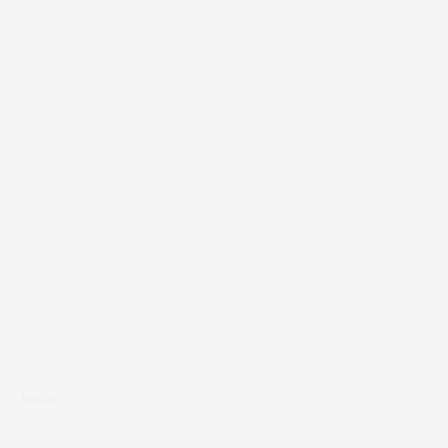
Nosotros
Inicio
/ Nosotros